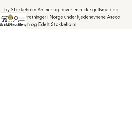
by Stokkeholm AS eier og driver en rekke gullsmed og
urmakerforretninger i Norge under kjedenavnene Aseco
0
Stokkeholm og Edelt Stokkeholm
Butikk
Handlekurv
Min side
Meny
ASECO
Oslo City, Oslo
Solsiden, Trondheim
Molde Sentrum
ALTI Futura, Kristiansund
AMFI Orkanger, Orkanger
EDELT
Thon Senter Moa Syd, Ålesund