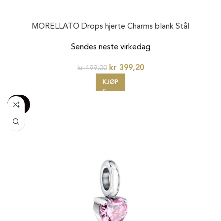
MORELLATO Drops hjerte Charms blank Stål
Sendes neste virkedag
kr
399,20
kr
499,00
KJØP
-100%
20%