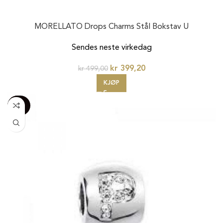
MORELLATO Drops Charms Stål Bokstav U
Sendes neste virkedag
kr
399,20
kr
499,00
KJØP
-100%
20%