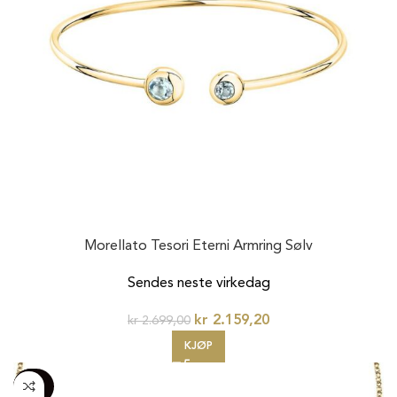
Morellato Tesori Eterni Armring Sølv
Sendes neste virkedag
kr
2.159,20
kr
2.699,00
KJØP
-100%
20%