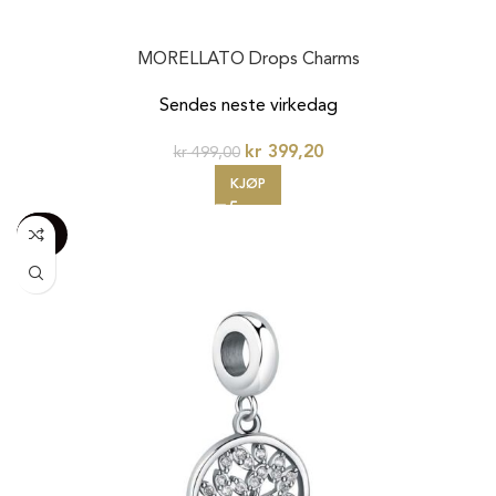
MORELLATO Drops Charms
Sendes neste virkedag
kr
399,20
kr
499,00
KJØP
-100%
20%