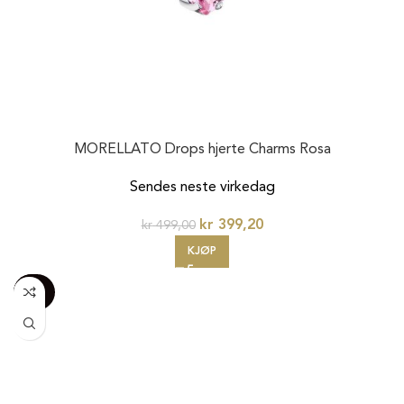
MORELLATO Drops hjerte Charms Rosa
Sendes neste virkedag
kr
399,20
kr
499,00
KJØP
-100%
20%