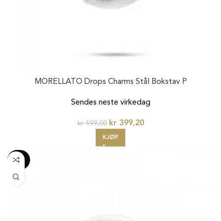
MORELLATO Drops Charms Stål Bokstav P
Sendes neste virkedag
kr
399,20
kr
499,00
KJØP
-100%
20%