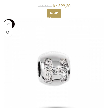
kr
399,20
kr
499,00
KJØP
-100%
20%