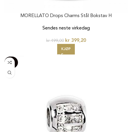
MORELLATO Drops Charms Stål Bokstav H
Sendes neste virkedag
kr
399,20
kr
499,00
KJØP
-100%
20%