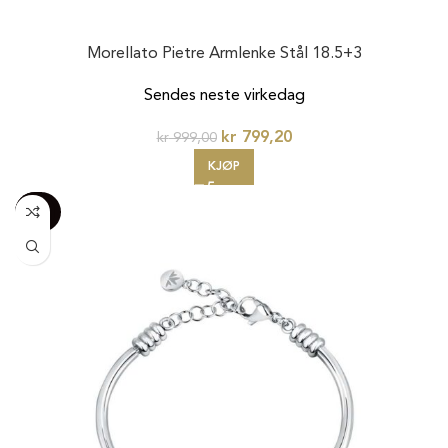
Morellato Pietre Armlenke Stål 18.5+3
Sendes neste virkedag
kr
799,20
kr
999,00
KJØP
-100%
20%