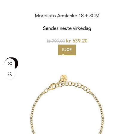
Morellato Armlenke 18 + 3CM
Sendes neste virkedag
kr
639,20
kr
799,00
KJØP
-100%
20%