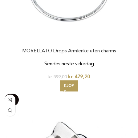
MORELLATO Drops Armlenke uten charms
Sendes neste virkedag
kr
479,20
kr
599,00
KJØP
-100%
20%