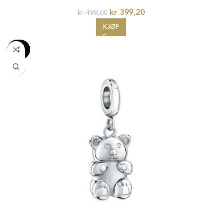
kr
399,20
kr
499,00
KJØP
-100%
20%