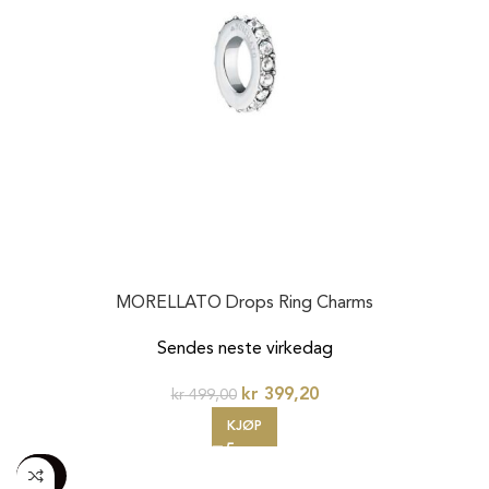
MORELLATO Drops Ring Charms
Sendes neste virkedag
kr
399,20
kr
499,00
KJØP
-100%
20%