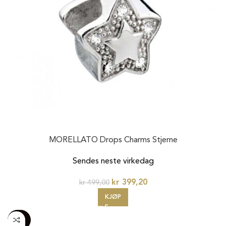
MORELLATO Drops Charms Stjerne
Sendes neste virkedag
kr
399,20
kr
499,00
KJØP
-100%
20%