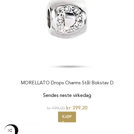
MORELLATO Drops Charms Stål Bokstav D
Sendes neste virkedag
kr
399,20
kr
499,00
KJØP
-100%
20%