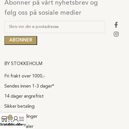
Abonner på vårt nyhetsbrev og
følg oss på sosiale medier
BY STOKKEHOLM
Fri frakt over 1000,-
Sendes innen 1-3 dager*
14 dager angrefrist
Sikker betaling
Ledige Stillinger
0
Butikk
Handlekurv
Min side
Meny
Kundeomtaler