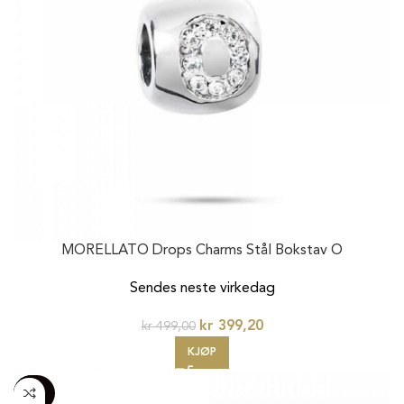
MORELLATO Drops Charms Stål Bokstav O
Sendes neste virkedag
kr
399,20
kr
499,00
KJØP
-100%
20%