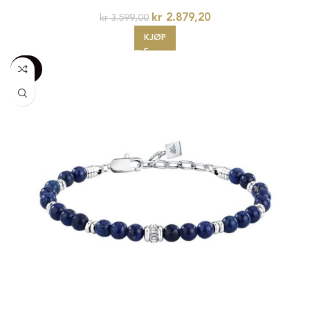
kr
2.879,20
kr
3.599,00
KJØP
-100%
20%