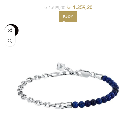
kr
1.359,20
kr
1.699,00
KJØP
-100%
20%