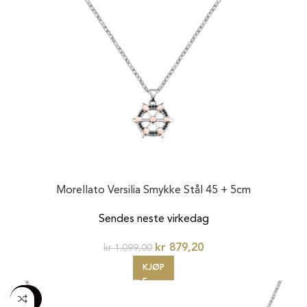
Morellato Versilia Smykke Stål 45 + 5cm
Sendes neste virkedag
kr
879,20
kr
1.099,00
KJØP
-100%
20%