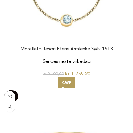
Morellato Tesori Eterni Armlenke Sølv 16+3
Sendes neste virkedag
kr
1.759,20
kr
2.199,00
KJØP
-100%
20%