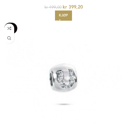
kr
399,20
kr
499,00
KJØP
-100%
20%