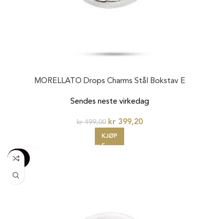
MORELLATO Drops Charms Stål Bokstav E
Sendes neste virkedag
kr
399,20
kr
499,00
KJØP
-100%
20%