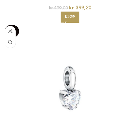
kr
399,20
kr
499,00
KJØP
-100%
20%