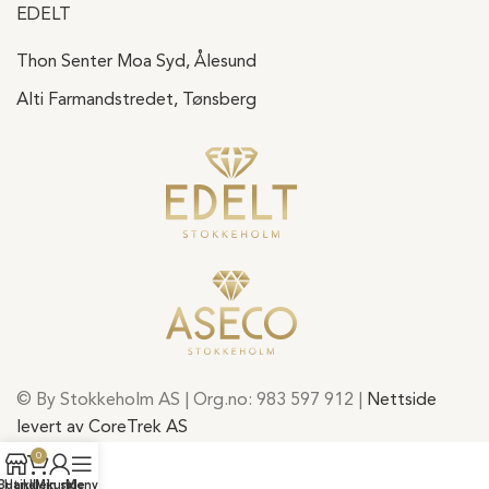
EDELT
Thon Senter Moa Syd, Ålesund
Alti Farmandstredet, Tønsberg
© By Stokkeholm AS | Org.no: 983 597 912 |
Nettside
levert av CoreTrek AS
0
Butikk
Handlekurv
Min side
Meny