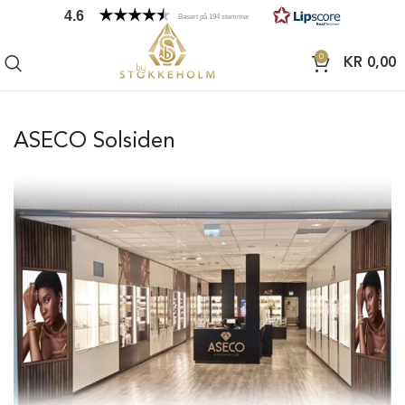
4.6
Basert på 194 stemmer
0
KR
0,00
ASECO Solsiden