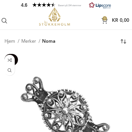
4.6
Basert på 194 stemmer
0
KR
0,00
Hjem
Merker
Noma
-100%
20%