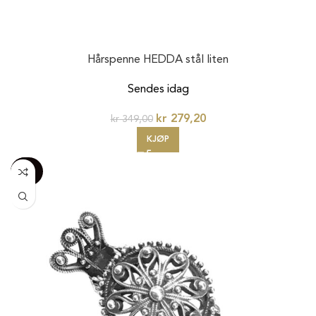
Hårspenne HEDDA stål liten
Sendes idag
kr
279,20
kr
349,00
KJØP
-100%
20%