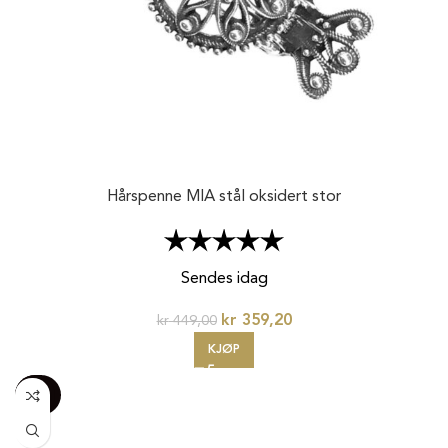
Hårspenne MIA stål oksidert stor
Karakter:
5.0 av 5 mulige
Sendes idag
kr
359,20
kr
449,00
KJØP
-100%
20%