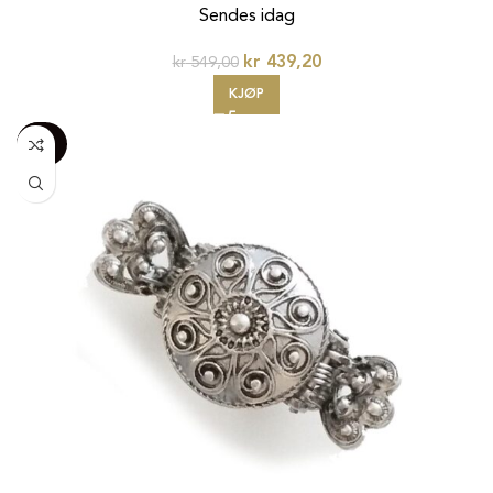
Sendes idag
kr
439,20
kr
549,00
KJØP
-100%
20%