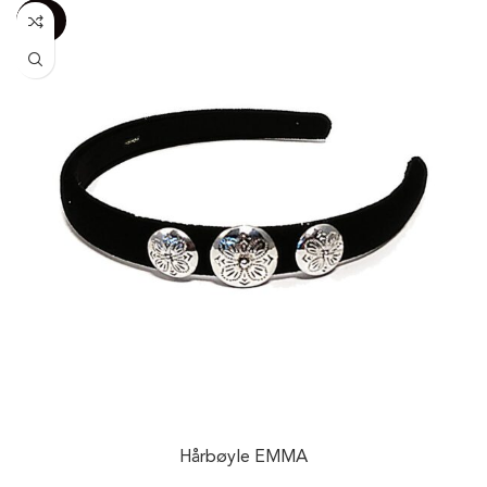
-100%
20%
Hårbøyle EMMA