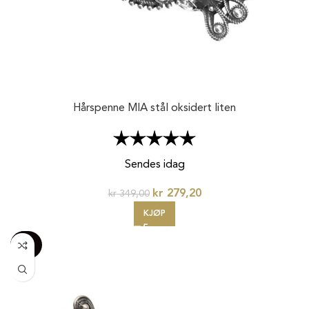
Hårspenne MIA stål oksidert liten
Karakter:
5.0 av 5 mulige
Sendes idag
kr
279,20
kr
349,00
KJØP
-100%
20%