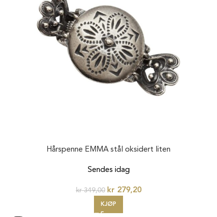
Hårspenne EMMA stål oksidert liten
Sendes idag
kr
279,20
kr
349,00
KJØP