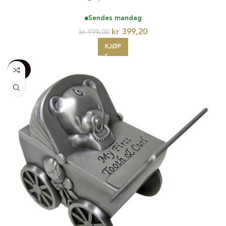
Sendes mandag
kr
399,20
kr
499,00
KJØP
-100%
20%