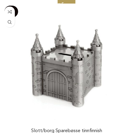
-100%
20%
Slott/borg Sparebøsse tinnfinnish