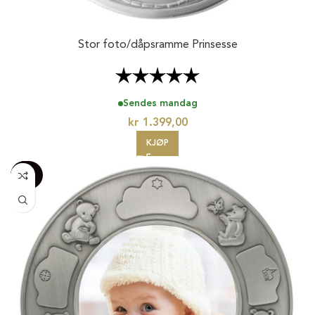
Stor foto/dåpsramme Prinsesse
Karakter:
5.0 av 5 mulige
Sendes mandag
kr
1.399,00
KJØP
-100%
20%