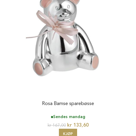
Rosa Bamse sparebøsse
Sendes mandag
kr
133,60
kr
167,00
KJØP