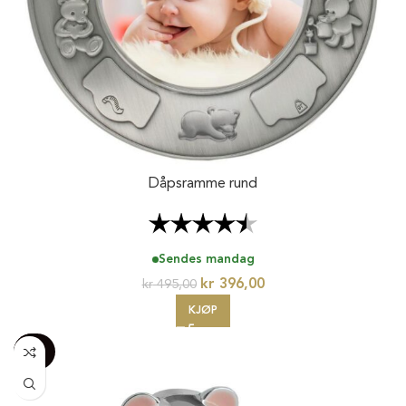
Dåpsramme rund
Karakter:
4.8 av 5 mulige
Sendes mandag
kr
396,00
kr
495,00
KJØP
-100%
20%