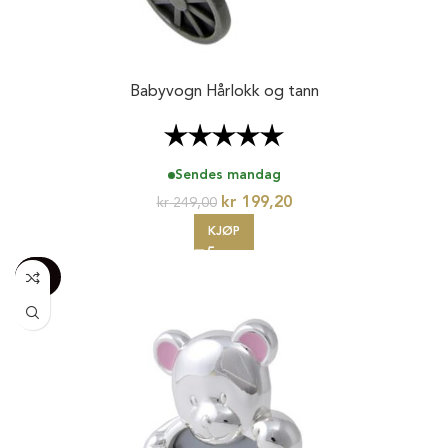
Babyvogn Hårlokk og tann
Karakter:
5.0 av 5 mulige
Sendes mandag
kr
199,20
kr
249,00
KJØP
-100%
20%