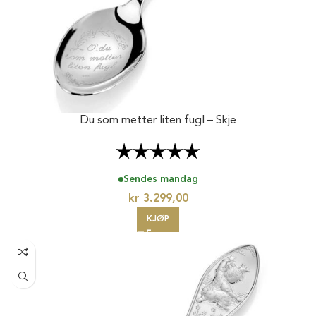
Du som metter liten fugl – Skje
Karakter:
5.0 av 5 mulige
Sendes mandag
kr
3.299,00
KJØP