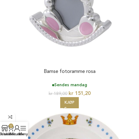
Bamse fotoramme rosa
Sendes mandag
kr
151,20
kr
189,00
KJØP
0
Butikk
Handlekurv
Min side
Meny