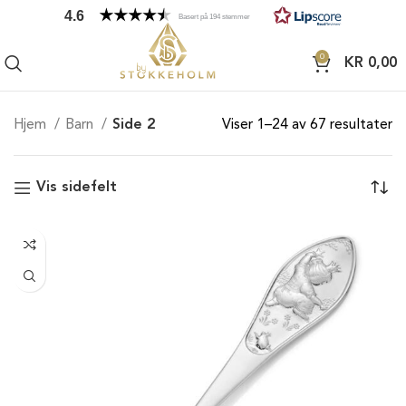
4.6
Basert på 194 stemmer
0
KR
0,00
Hjem
Barn
Side 2
Viser 1–24 av 67 resultater
Vis sidefelt