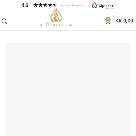
4.6
Basert på 194 stemmer
0
KR
0,00