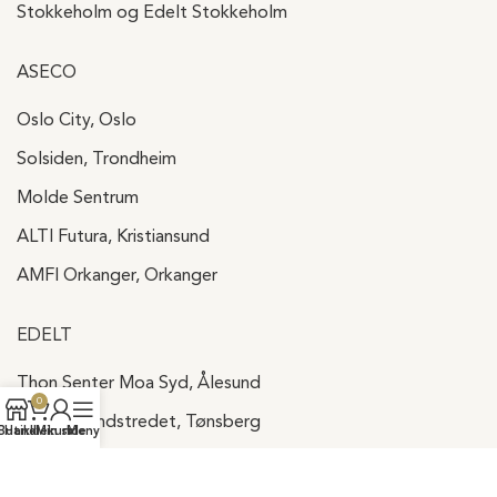
Stokkeholm og Edelt Stokkeholm
ASECO
Oslo City, Oslo
Solsiden, Trondheim
Molde Sentrum
ALTI Futura, Kristiansund
AMFI Orkanger, Orkanger
EDELT
Thon Senter Moa Syd, Ålesund
0
Alti Farmandstredet, Tønsberg
Butikk
Handlekurv
Min side
Meny