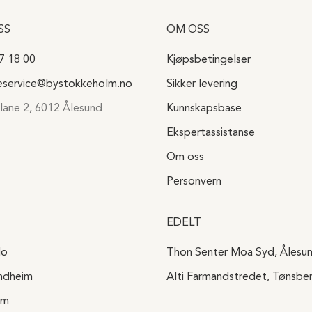
SS
OM OSS
7 18 00
Kjøpsbetingelser
eservice@bystokkeholm.no
Sikker levering
lane 2, 6012 Ålesund
Kunnskapsbase
Ekspertassistanse
Om oss
Personvern
EDELT
lo
Thon Senter Moa Syd, Ålesu
ondheim
Alti Farmandstredet, Tønsbe
um