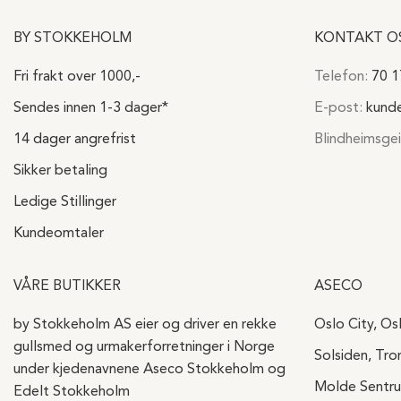
BY STOKKEHOLM
KONTAKT O
Fri frakt over 1000,-
Telefon:
70 1
Sendes innen 1-3 dager*
E-post:
kund
14 dager angrefrist
Blindheimsgei
Sikker betaling
Ledige Stillinger
Kundeomtaler
VÅRE BUTIKKER
ASECO
by Stokkeholm AS eier og driver en rekke
Oslo City, Os
gullsmed og urmakerforretninger i Norge
Solsiden, Tr
under kjedenavnene Aseco Stokkeholm og
Molde Sentr
Edelt Stokkeholm