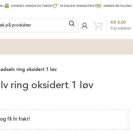
0,-
SENDES INNEN 24 TIMER*
14 DAGER ANGREFRIST
SIKKER BETALING
KR
0,00
0
produkter
nadsølv ring oksidert 1 løv
lv ring oksidert 1 løv
 og få fri frakt!