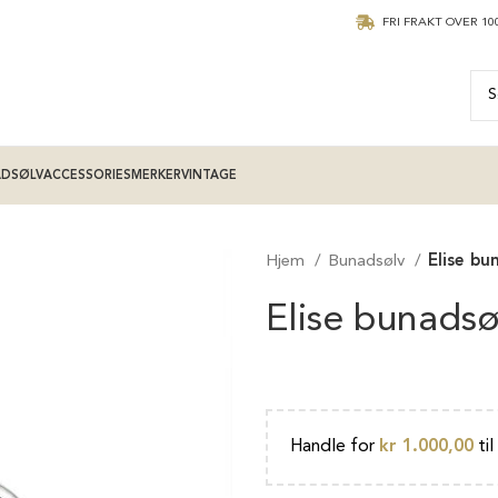
FRI FRAKT OVER 100
ADSØLV
ACCESSORIES
MERKER
VINTAGE
Hjem
Bunadsølv
Elise bu
Elise bunadsø
Handle for
kr
1.000,00
til