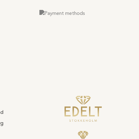
nd
rg