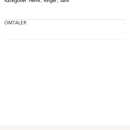
Kategorier:
Herre
,
Ringer
,
Sølv
OMTALER